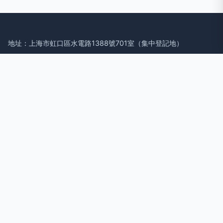
地址：上海市虹口區水電路1388號701室（集中登記地）
電話：1531094**
Copyright © 2026
www.zdnrw.cn
中繼器
上海籠沫籍網絡科技
有限公司
中繼器
版權所有
Sitemap
感谢您访问我们的网站，您可能还对以下资源感兴趣：七台河绦
狈机械设备有限公司
91豆花熟女国产|91豆花网页免费|91豆花现在观看|91豆花在线
播放|91豆花在线观看|91短视频污下载|91对白精彩剌激|91反差
黑料九色|91丰满岳母毛片|91凤楼熟女论坛
网站地图