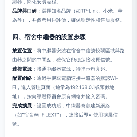
繼器，簡化安裝流程。
品牌與口碑
：選擇知名品牌（如TP-Link、小米、華
為等），并參考用戶評價，確保穩定性和售后服務。
四、宿舍中繼器的設置步驟
放置位置
：將中繼器安裝在宿舍中信號較弱區域與路
由器之間的中間點，確保它能穩定接收原信號。
連接電源
：接通中繼器電源，待指示燈亮起。
配置網絡
：通過手機或電腦連接中繼器的默認Wi-
Fi，進入管理頁面（通常為192.168.0.1或類似地
址），按向導選擇宿舍原有網絡并輸入密碼。
完成擴展
：設置成功后，中繼器會創建新網絡
（如“宿舍Wi-Fi_EXT”），連接后即可使用擴展信
號。