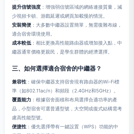
提升信號強度
：增強弱信號區域的網絡連接質量，減
少視頻卡頓、游戲延遲或網頁加載慢的情況。
安裝簡便
：大多數中繼器設置簡單，無需復雜布線，
適合宿舍環境使用。
成本較低
：相比更換高性能路由器或增加接入點，中
繼器通常價格更親民，是學生群體的經濟選擇。
三、如何選擇適合宿舍的中繼器？
兼容性
：確保中繼器支持宿舍現有路由器的Wi-Fi標
準（如802.11ac/n）和頻段（2.4GHz和5GHz）。
覆蓋能力
：根據宿舍面積和布局選擇合適功率的產
品，小型宿舍可選普通型號，大空間或復式結構需考
慮高性能型號。
便捷性
：優先選擇帶有一鍵設置（WPS）功能的中