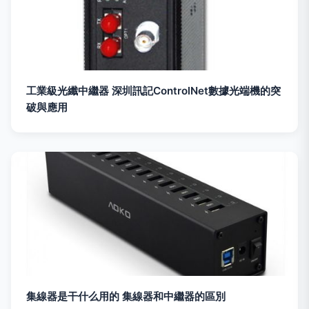
工業級光纖中繼器 深圳訊記ControlNet數據光端機的突
破與應用
集線器是干什么用的 集線器和中繼器的區別